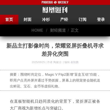
首页
封面
冷杉
产经
订阅
登录
HOME
/
财经频道
/
正文
新品主打影像时尚，荣耀竖屏折叠机寻求
差异化突围
2025/08/25 |
作者 陶娅洁
|
编辑 崔陆鹏
摘要：围绕时尚定位，Magic V Flip2新增“盲盒互动”功能，
即用户点亮外屏并通过手势抓握，屏幕上的萌宠便会随机送
出鲜花、宝石、金币等虚拟礼物。
在直板智能机日趋同质化的背景下，竖折屏正被各
大厂商视为新增长点与突破口。