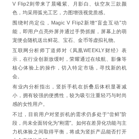
V Flip2则带来了晨曦紫、月影白、钛空灰三款颜
色，均采用弧光工艺，力图增强视觉质感。
围绕时尚定位，Magic V Flip2新增“盲盒互动”功
能，即用户点亮外屏并通过手势抓握，屏幕上的萌
宠便会随机送出鲜花、宝石、金币等虚拟礼物。
互联网分析师丁道师对《凤凰WEEKLY财经》表
示，在行业创新放缓时，荣耀通过在续航、影像等
核心体验上的操作，切入特定市场，寻找新的机
会。
有业内分析指出，竖折手机在折叠后体积显著减
小，拥有较强的便携性，较为吸引注重轻巧与时尚
感的女性用户。
不过，目前用户对竖折机的需求仍多处于“尝鲜”阶
段，尚未全面转化为“刚需”。如何在差异化功能与主
力机体验之间取得平衡，将成为竖折产品能否打开