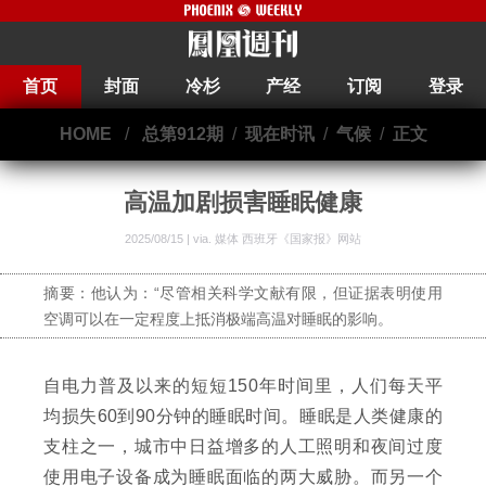
首页
封面
冷杉
产经
订阅
登录
HOME
/
总第912期
/
现在时讯
/
气候
/
正文
高温加剧损害睡眠健康
2025/08/15 | via.
媒体 西班牙《国家报》网站
摘要：他认为：“尽管相关科学文献有限，但证据表明使用
空调可以在一定程度上抵消极端高温对睡眠的影响。
自电力普及以来的短短150年时间里，人们每天平
均损失60到90分钟的睡眠时间。睡眠是人类健康的
支柱之一，城市中日益增多的人工照明和夜间过度
使用电子设备成为睡眠面临的两大威胁。而另一个