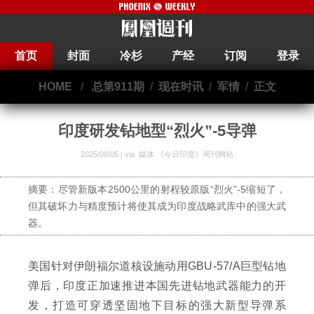
首页
封面
冷杉
产经
订阅
登录
HOME
/
总第911期
/
现在时讯
/
军情
/
正文
印度研发钻地型“烈火”-5导弹
2025/08/05 | via.
媒体 《今日印度》周刊网站
摘要：尽管新版本2500公里的射程较原版“烈火”-5缩短了，
但其破坏力与精度预计将使其成为印度战略武库中的强大武
器。
美国针对伊朗福尔道核设施动用GBU-57/A巨型钻地
弹后，印度正加速推进本国先进钻地武器能力的开
发，打造可穿透坚固地下目标的强大新型导弹系