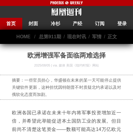
首页
封面
冷杉
产经
订阅
登录
HOME
/
总第911期
/
现在时讯
/
军情
/
正文
欧洲增强军备面临两难选择
2025/08/05 | via.
媒体 美国《纽约时报》网站
摘要：一些官员担心，华盛顿在未来的某一天可能停止提供
关键软件更新，这种担忧因特朗普不时质疑北约承诺以及对
俄软化态度而加剧。
欧洲各国已承诺在未来十年内将军事投资增加近一
倍，并希望此举能促进本土国防工业的发展。但目
前尚不清楚这笔资金——数额可能高达14万亿欧元