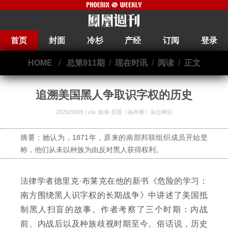
首页
封面
冷杉
产经
订阅
登录
HOME
/
总第911期
/
现在时讯
/
阅读
/
正文
追溯美国黑人争取识字权的历史
2025/08/05 | via.
媒体 美国《福布斯》杂志网站
摘要：她认为，1871年，原来的南部邦联组织成员开始坚
称，他们从未以种族为由反对黑人获得权利。
法律学者德里克·布莱克在他的新书《危险的学习：
南方围绕黑人识字权的长期战争》中讲述了美国抵
制黑人扫盲的故事。作者考察了三个时期：内战
前、内战后以及种族歧视时期至今。俗话说，历史