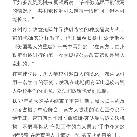
正如参议员奥利弗·莫顿所说：“在半数选民不能读写
的情况下，共和党政府可以维持一段时间，但不可
能长久。”
各州可以故意拖延并寻找创造性的种族隔离方式，
它们也确实这样做了。但正如W·E·B·杜波伊斯在
《美国黑人的重建》一书中写到的：“在南方，由州
政府出钱进行的第一次大规模公共教育运动是黑人
发起的。”
在重建时期，黑人学校引起白人的愤怒。布莱克引
用一名学者的研究，发现在此期间有631起攻击黑
人学校事件的证据。立法和政策也受到抵制。
1877年的大选妥协结束了重建时期，黑人扫盲的反
对者占据了中心舞台，南方人提出的论点至今仍不
绝于耳。密西西比州州长詹姆斯·瓦达曼告诉立法机
构，不要再将从“辛勤工作的白人男女”手中夺来的
钱“浪费”在教育黑人儿童这一“徒劳无功的目的”上。