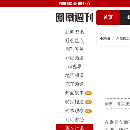
首页
新闻资讯
HOME
/
总第911
社会热点
周刊卷首
财经频道
AI视界
地产频道
汽车频道
封面故事
VIP
特别报道
VIP
摘要：粤港澳
时事观察
VIP
对话财经
在促进创新
现在时讯