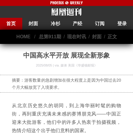
首页
封面
冷杉
产经
订阅
登录
HOME
/
总第911期
/
现在时讯
/
封面
/
正文
中国高水平开放 展现全新形象
2025/08/05 | via.
媒体 美国《华盛顿邮报》
摘要：游客数量的急剧增加在很大程度上是因为中国过去20
个月大幅放宽了入境要求。
从北京历史悠久的胡同，到上海华丽时髦的购物
街，再到重庆充满未来感的赛博朋克风——中国正
迎来大批游客，他们中的许多人热衷于拍摄视频，
热情介绍这个出乎他们意料的国家。