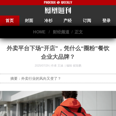
首页
封面
冷杉
产经
订阅
登录
HOME
/
财经频道
/
正文
外卖平台下场“开店”，凭什么“圈粉”餐饮
企业大品牌？
2025/07/29 |
作者 王涵
|
编辑 崔陆鹏
摘要：外卖行业的风向又变了？