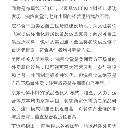
同样是布局线下门店，《凤凰WEEKLY财经》采访
发现，浣熊食堂与七鲜小厨的经营逻辑截然不同。
浣熊食堂由美团自主租赁或建设场地，为入驻餐饮
商家提供标准化厨房设备及运营支持；商家可自主
供应原材料，也可从美团旗下全品类餐饮供应链平
台快驴进货，符合条件者均可申请入驻。
美团相关人员表示：“浣熊食堂是美团官方下场做的
外卖基础设施，以可视可溯为运营原则，参与建设
和监督，共同制定标准并迭代。但浣熊食堂绝不是
自己下场做外卖，经营权还是在商家自己手里。”
京东七鲜小厨的“菜品合伙人”模式，租金、人力、运
营等成本均由京东承担，餐饮商家仅需负责菜品研
发。这种模式明显更接近自营，对餐饮产业链的参
与度更深，垂直整合程度也更高。
丁道师指出：“两种模式各有优势，均以品质外卖为