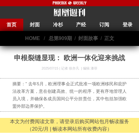
首页
封面
冷杉
产经
订阅
登录
HOME
/
总第909期
/
封面故事
/
正文
申根裂缝显现： 欧洲一体化迎来挑战
2025/07/15 |
记者 徐亦凡
|
编辑 漆菲
摘要：” 去年5月，欧洲理事会正式批准一项欧洲移民和庇护
法改革方案，意在创建高效、统一的程序，更有序地管理人
员入境，并确保各成员国间公平分担责任，其中包括加强欧
盟外部边界保护。
本文为付费阅读文章，请登录后购买网站包月畅读服务
（20元/月 | 畅读本网站所有收费内容）