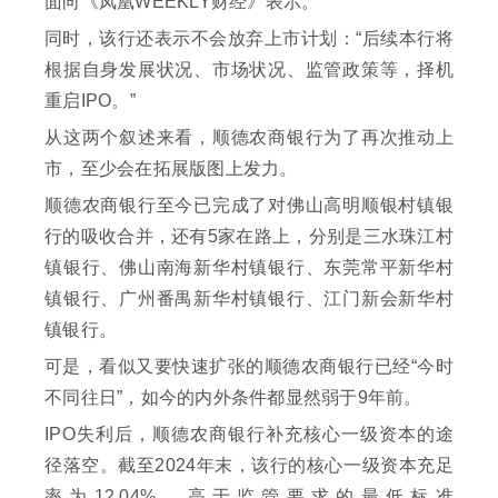
面向《凤凰WEEKLY财经》表示。
同时，该行还表示不会放弃上市计划：“后续本行将
根据自身发展状况、市场状况、监管政策等，择机
重启IPO。”
从这两个叙述来看，顺德农商银行为了再次推动上
市，至少会在拓展版图上发力。
顺德农商银行至今已完成了对佛山高明顺银村镇银
行的吸收合并，还有5家在路上，分别是三水珠江村
镇银行、佛山南海新华村镇银行、东莞常平新华村
镇银行、广州番禺新华村镇银行、江门新会新华村
镇银行。
可是，看似又要快速扩张的顺德农商银行已经“今时
不同往日”，如今的内外条件都显然弱于9年前。
IPO失利后，顺德农商银行补充核心一级资本的途
径落空。截至2024年末，该行的核心一级资本充足
率为12.04%，高于监管要求的最低标准