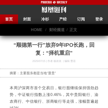
首页
封面
冷杉
产经
订阅
登录
HOME
/
财经频道
/
正文
“顺德第一行”放弃9年IPO长跑，回
复：“择机重启”
2025/07/15 |
作者 杨依依
|
编辑 曹蓓
摘要：主要股东都是当地“显贵”
本周沪深两市首个交易日，银行股继续保持强劲趋
势，中证银行指数上涨0.46%，其中贵阳银行、渝
农商行、中信银行、浙商银行等走强，涨幅普遍超