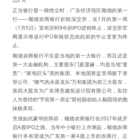
过2%。
正当银行股一骑绝尘时，广东经济强区顺德的第一
行——顺德农商银行折戟深交所，在7月的第一周
（7月5日）宣布历时9年的IPO进程终止，深交所官
网显示将该行IPO审核状态由此前的中止变更为终
止。
顺德农商银行不仅是当地的第一大银行，而且还是
第一大金融机构，主要股东门庭显赫，均是当地“显
贵”：“家电巨头”美的集团、本地国资监管局旗下资
管公司、“燃气热水器龙头”万和集团为前三大股东，
第四大股东为广东博意建筑设计院有限公司，实控
人为曾经的“宇宙第一房企”碧桂园创始人杨国强的胞
妹杨美容。
凭借如此豪华的阵容，顺德农商银行在2017年就开
启A股IPO之路。当年中小银行上市潮起，顺德农商
银行本有望成为广东第一家A股上市的农商行。正