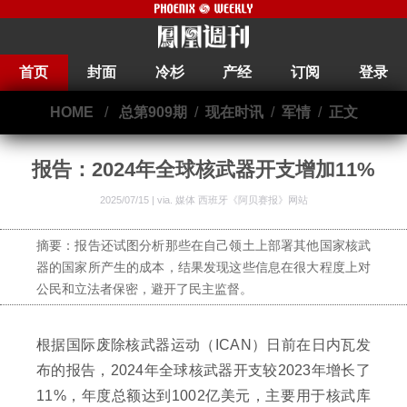
首页
封面
冷杉
产经
订阅
登录
HOME
/
总第909期
/
现在时讯
/
军情
/
正文
报告：2024年全球核武器开支增加11%
2025/07/15 | via.
媒体 西班牙《阿贝赛报》网站
摘要：报告还试图分析那些在自己领土上部署其他国家核武
器的国家所产生的成本，结果发现这些信息在很大程度上对
公民和立法者保密，避开了民主监督。
根据国际废除核武器运动（ICAN）日前在日内瓦发
布的报告，2024年全球核武器开支较2023年增长了
11%，年度总额达到1002亿美元，主要用于核武库