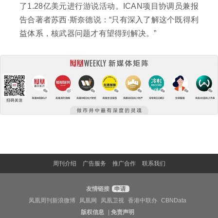
了1.28亿美元进行游说活动。ICAN项目协调员兼报
告合著者苏西·斯奈德说：“只有深入了解这个既得利
益体系，核武器问题才有望得到解决。”
周刊介绍
广告服务
推广合作
联系我们
友情链接
申请
凤凰周刊新浪微博
凤凰网
凤凰卫视
香港中联办
CBNData
版权信息
|
免责声明