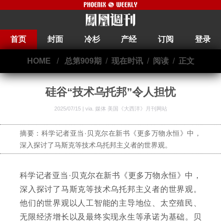
首页
封面
冷杉
产经
订阅
登录
HOME
/
总第909期
/
现在时讯
/
阅读
/
正文
硅谷“技术乌托邦”令人担忧
2025/07/15 | via.
媒体 美国《大西洋》月刊网站
摘要：科学记者亚当·贝克尔在新书《更多万物永恒》中，
深入探讨了马斯克等技术乌托邦主义者的世界观。
科学记者亚当·贝克尔在新书《更多万物永恒》中，
深入探讨了马斯克等技术乌托邦主义者的世界观。
他们的世界观以人工智能的主导地位、太空殖民、
无限经济增长以及最终实现永生等承诺为基础。贝