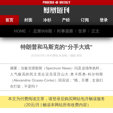
首页
封面
冷杉
产经
订阅
登录
HOME
/
总第908期
/
时事观察
/
世界
/
正文
特朗普和马斯克的“分手大戏”
2025/07/05 |
特约撰稿 朱若晚
|
编辑 漆菲
摘要：当被光谱新闻（Spectrum News）问及这场争执时，
人气极高的民主党众议员亚历山大·奥卡西奥-科尔特斯
（Alexandria Ocasio-Cortez）回应说：“哦，天哪，女孩们
在打架，不是吗？
本文为付费阅读文章，请登录后购买网站包月畅读服务
（20元/月 | 畅读本网站所有收费内容）