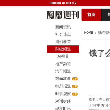
首页
新闻资讯
HOME
/
财经频道
社会热点
周刊卷首
财经频道
饿了
AI视界
地产频道
汽车频道
封面故事
VIP
特别报道
VIP
时事观察
VIP
摘要：在目前
对话财经
于“N”中的“
现在时讯