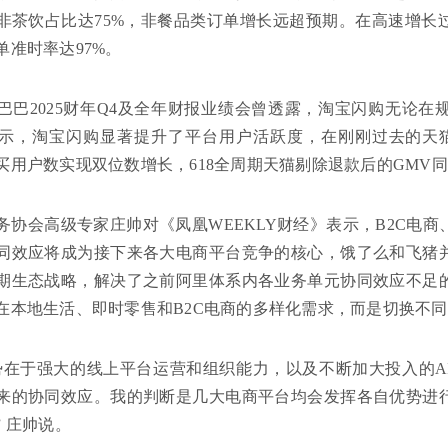
非茶饮占比达75%，非餐品类订单增长远超预期。在高速增长
单准时率达97%。
巴巴2025财年Q4及全年财报业绩会曾透露，淘宝闪购无论
示，淘宝闪购显著提升了平台用户活跃度，在刚刚过去的天猫
买用户数实现双位数增长，618全周期天猫剔除退款后的GMV同
务协会高级专家庄帅对《凤凰WEEKLY财经》表示，B2C电
同效应将成为接下来各大电商平台竞争的核心，饿了么和飞猪
期生态战略，解决了之前阿里体系内各业务单元协同效应不足
在本地生活、即时零售和B2C电商的多样化需求，而是切换不同
势在于强大的线上平台运营和组织能力，以及不断加大投入的A
来的协同效应。我的判断是几大电商平台均会发挥各自优势进
 庄帅说。