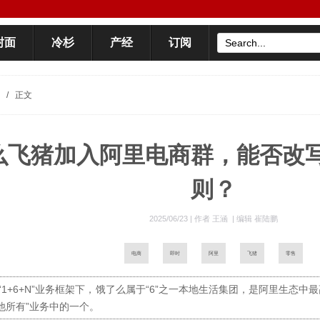
封面
冷杉
产经
订阅
/
正文
么飞猪加入阿里电商群，能否改
则？
2025/06/23 |
作者 王涵
|
编辑 崔陆鹏
电商
即时
阿里
飞猪
零售
“1+6+N”业务框架下，饿了么属于“6”之一本地生活集团，是阿里生态
其他所有”业务中的一个。