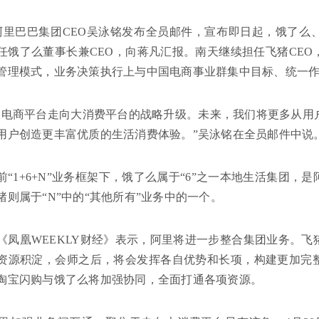
，阿里巴巴集团CEO吴泳铭发布全员邮件，宣布即日起，饿了
任饿了么董事长兼CEO，向蒋凡汇报。南天继续担任飞猪CE
管理模式，业务决策执行上与中国电商事业群集中目标、统一
从电商平台走向大消费平台的战略升级。未来，我们将更多从用
用户创造更丰富优质的生活消费体验。”吴泳铭在全员邮件中说
前“1+6+N”业务框架下，饿了么属于“6”之一本地生活集团，
猪则属于“N”中的“其他所有”业务中的一个。
《凤凰WEEKLY财经》表示，阿里将进一步整合集团业务。
资源积淀，会师之后，将会发挥各自优势和长项，构建更加完
淘宝闪购与饿了么将加强协同，全面打通各项资源。