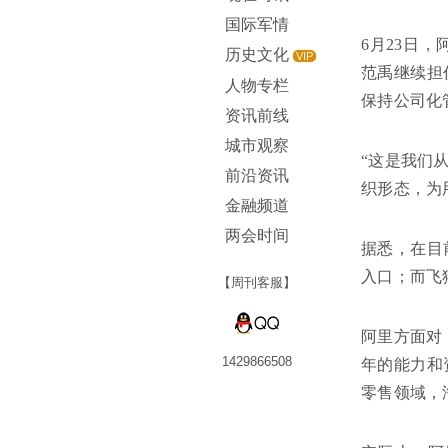
国际军情
6月23日
历史文化
VIP
范禹继续担
人物专栏
保持公司化
资讯前线
城市观察
“这是我们
前沿资讯
织形态，为
金融频道
两会时间
据悉，在目
入口；而飞
【周刊客服】
阿里方面对
1429866508
年的能力和
零售领域，