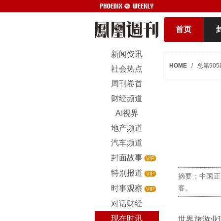
首页
新闻资讯
HOME
/
总第905
社会热点
周刊卷首
财经频道
AI视界
地产频道
汽车频道
封面故事
VIP
特别报道
VIP
摘要：中国正
时事观察
客。
VIP
对话财经
现在时讯
世界旅游业