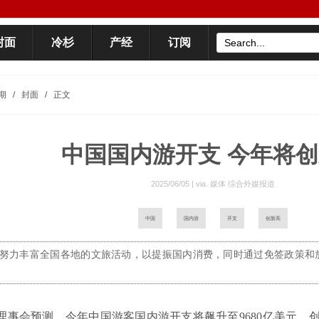
封面
冷杉
产经
订阅
期
/
封面
/
正文
中国国内游开支 今年将
2025/06/05 | via.
媒体 综合外媒报道
中国
国内游
开支
创新高
努力丰富全国各地的文旅活动，以提振国内消费，同时通过免签政策和
理事会预测，今年中国游客国内游开支将飙升至9680亿美元，创