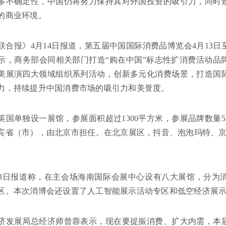
多不确定性，中国仍将努力保持其对外国投资的吸引力，同时
的商业环境。
联合报》4月14日报道，第五届中国国际消费品博览会4月13日
示，商务部会同相关部门打造“购在中国”标志性扩消费活动品
美展演四大领域组织系列活动，创新多元化消费场景，打造国
力，持续提升中国消费市场的吸引力和美誉度。
英国单独设一展馆，参展面积超过1300平方米，参展品牌数量
宾省（市），由北京市担任。在北京展区，抖音、泡泡玛特、京
。
13日报道称，在主会场海南国际会展中心设有八大展馆，分为
区。本次消博会还设置了人工智能展示活动专区和低空经济展
济发展局总经济师曾蓉表示，现在要提振消费、扩大内需，本