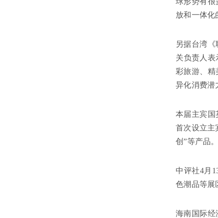
球形势有很
放和一体化
另据台湾《
关负责人表
彩旅游、精
异化消费潜
本届主宾国
首次设立主
创”等产品
中评社4月
色潮品等展
海南国际经