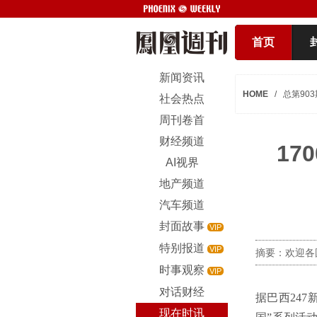
首页
新闻资讯
HOME
/
总第903
社会热点
周刊卷首
财经频道
1
AI视界
地产频道
汽车频道
封面故事
VIP
特别报道
VIP
摘要：欢迎各
时事观察
VIP
对话财经
据巴西24
现在时讯