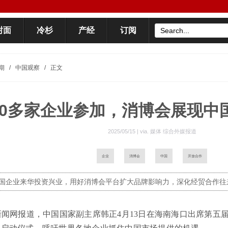
封面
冷杉
产经
订阅
期
/
中国观察
/
正文
700多家企业参加，消博会展现中
2025/05/15 | via.
媒体 综合外媒报道
企业
消博会
中国
开放合作
国企业来华投资兴业，用好消博会平台扩大品牌影响力，深化经贸合作往
7新闻网报道，中国国家副主席韩正4月13日在海南海口出席第五