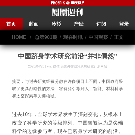
首页
封面
冷杉
产经
订阅
登录
HOME
/
总第901期
/
现在时讯
/
中国观察
/
正文
中国跻身学术研究前沿“并非偶然”
2025/04/25 | via.
媒体 美国外交政策聚焦研究计划网站
摘要：与过去研究经费分散在许多项目上不同，中国政府采
取了更具战略性的方法，将资源引导到人工智能、材料科学
和太空探索等关键领域。
过去10年，全球学术界发生了深刻变化，从根本上
改变了科学研究的等级排列。中国曾被认为是尖端
科学的边缘参与者，现在已跻身学术研究的前沿。