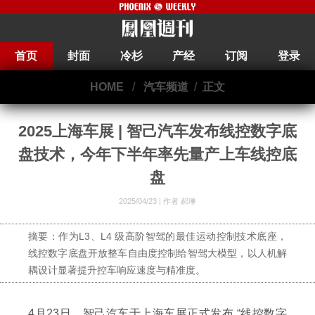
首页
封面
冷杉
产经
订阅
登录
HOME
/
汽车频道
/
正文
2025上海车展 | 智己汽车发布线控数字底
盘技术，今年下半年率先量产上车线控底
盘
2025/04/23 |
作者 郝琳
摘要：作为L3、L4 级高阶智驾的最佳运动控制技术底座，
线控数字底盘开放整车自由度控制给智驾大模型，以人机解
耦设计显著提升控车响应速度与精准度。
4月23日，智己汽车于上海车展正式发布 “线控数字