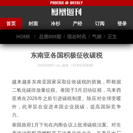
首页
封面
冷杉
产经
订阅
登录
HOME
/
总第899期
/
现在时讯
/
气候
/
正文
东南亚各国积极征收碳税
2025/04/05 | via.
媒体 《日本经济新闻》
越来越多东南亚国家采取征收碳税的措施，即根据
二氧化碳排放量征税。泰国于3月启动征税，马来西
亚将在2026年之前引进碳税制度。除应对全球变暖
外，此举旨在促进本国企业脱碳，提高国际竞争
力。
泰国政府1月下旬在内阁会议上批准碳税法案。对生