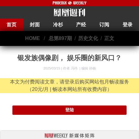
首页
封面
冷杉
产经
订阅
登录
HOME
/
总第897期
/
历史文化
/
正文
银发族偶像剧， 娱乐圈的新风口？
2025/03/15 |
作者 冯祎
|
编辑 孙杨
本文为付费阅读文章，请登录后购买网站包月畅读服务
（20元/月 | 畅读本网站所有收费内容）
登陆