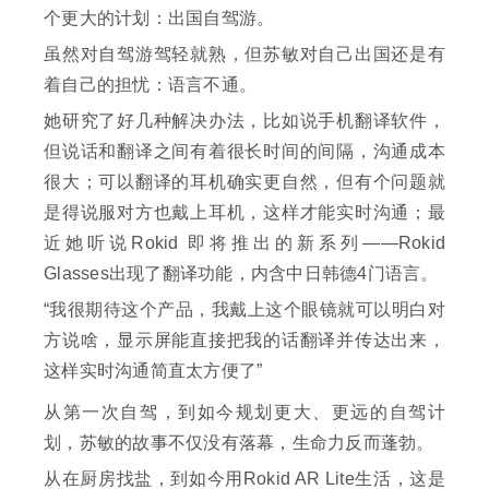
个更大的计划：出国自驾游。
虽然对自驾游驾轻就熟，但苏敏对自己出国还是有
着自己的担忧：语言不通。
她研究了好几种解决办法，比如说手机翻译软件，
但说话和翻译之间有着很长时间的间隔，沟通成本
很大；可以翻译的耳机确实更自然，但有个问题就
是得说服对方也戴上耳机，这样才能实时沟通；最
近她听说Rokid 即将推出的新系列——Rokid
Glasses出现了翻译功能，内含中日韩德4门语言。
“我很期待这个产品，我戴上这个眼镜就可以明白对
方说啥，显示屏能直接把我的话翻译并传达出来，
这样实时沟通简直太方便了”
从第一次自驾，到如今规划更大、更远的自驾计
划，苏敏的故事不仅没有落幕，生命力反而蓬勃。
从在厨房找盐，到如今用Rokid AR Lite生活，这是