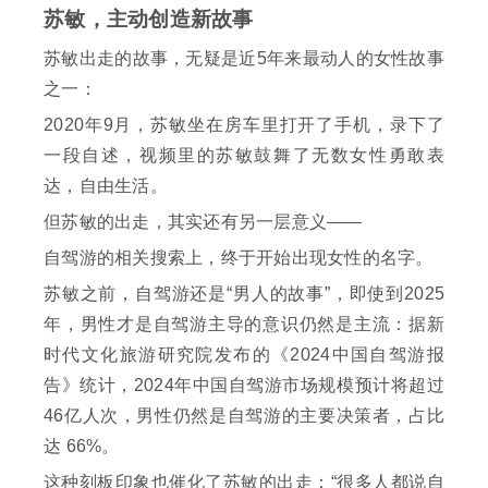
苏敏，主动创造新故事
苏敏出走的故事，无疑是近5年来最动人的女性故事
之一：
2020年9月，苏敏坐在房车里打开了手机，录下了
一段自述，视频里的苏敏鼓舞了无数女性勇敢表
达，自由生活。
但苏敏的出走，其实还有另一层意义——
自驾游的相关搜索上，终于开始出现女性的名字。
苏敏之前，自驾游还是“男人的故事”，即使到2025
年，男性才是自驾游主导的意识仍然是主流：据新
时代文化旅游研究院发布的《2024中国自驾游报
告》统计，2024年中国自驾游市场规模预计将超过
46亿人次，男性仍然是自驾游的主要决策者，占比
达 66%。
这种刻板印象也催化了苏敏的出走：“很多人都说自