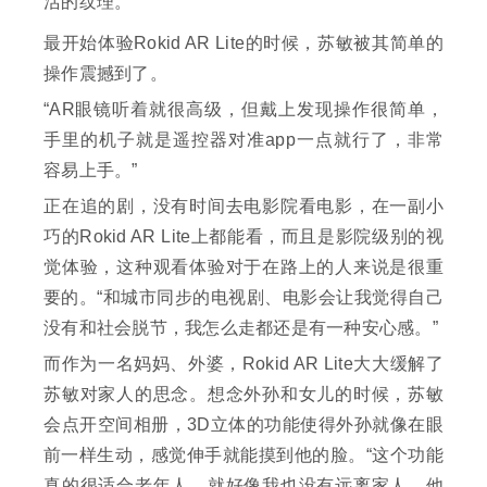
活的纹理。
最开始体验Rokid AR Lite的时候，苏敏被其简单的
操作震撼到了。
“AR眼镜听着就很高级，但戴上发现操作很简单，
手里的机子就是遥控器对准app一点就行了，非常
容易上手。”
正在追的剧，没有时间去电影院看电影，在一副小
巧的Rokid AR Lite上都能看，而且是影院级别的视
觉体验，这种观看体验对于在路上的人来说是很重
要的。“和城市同步的电视剧、电影会让我觉得自己
没有和社会脱节，我怎么走都还是有一种安心感。”
而作为一名妈妈、外婆，Rokid AR Lite大大缓解了
苏敏对家人的思念。想念外孙和女儿的时候，苏敏
会点开空间相册，3D立体的功能使得外孙就像在眼
前一样生动，感觉伸手就能摸到他的脸。“这个功能
真的很适合老年人，就好像我也没有远离家人，他