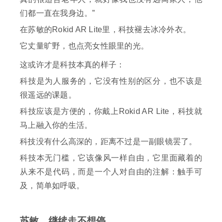
们都一直在我身边。”
在苏敏的Rokid AR Lite里，科技褪去冰冷外衣。
它丈量旷野，也点亮女性眼里的光。
这或许才是科技本真的样子：
科技是为人服务的，它没有性别的区分，也不该是
很遥远的课题。
科技应该是方便的，你戴上Rokid AR Lite，科技就
马上融入你的生活。
科技没有什么高深的，距离不过是一副眼镜罢了。
科技本无门槛，它该像风一样自由，它里面藏着的
从来不是代码，而是一个人对自由的注解：触手可
及，简单如呼吸。
苏敏，继续走不想停