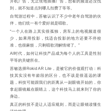
开机广告，无止境地插播广告，想看的频道还没找
到，就不知道点到哪儿扣费了等等。
自驾游过程中，苏敏认识了不少中老年自驾游的伙
伴，他们统一有个爱好就是唱歌。
“一个人在路上其实很孤独，房车上的电视频道很
少，如果用投影，找适合投影的地方还要不停校
准，也很麻烦，只剩唱歌消解情绪了。”
AI时代，如何让科技产品成为每个人的工具是性别
平等的关键所在。
苏敏选择Rokid AR Lite，是被它的价值观打动：科
技其实没有年龄段的区分，也不该是很遥远的课
题，科技可能跟我们的距离从一副眼镜开始的，你
拿起眼镜戴在眼睛上，这个科技马上就来到了你的
身边。
真正的科技不是让人适应规则，而是让眼镜读懂生