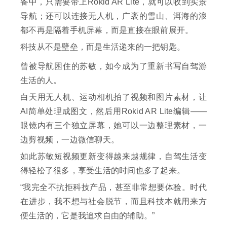
备中，只需要带上Rokid AR Lite，就可以收到实景
导航；还可以连接无人机，广袤的雪山、洱海的浪
都不再是隔着手机屏幕，而是直接在眼前展开。
科技从不是壁垒，而是生活递来的一把钥匙。
曾被导航困住的苏敏，如今成为了重新书写自驾游
生活的人。
白天用无人机、运动相机拍了视频和图片素材，让
AI简单处理成图文，然后用Rokid AR Lite编辑——
眼镜内有三个独立屏幕，她可以一边整理素材，一
边剪视频，一边微信聊天。
如此苏敏短视频更新变得越来越规律，自驾生活变
得轻松了很多，享受生活的时间也多了起来。
“我完全不抗拒科技产品，甚至非常想要体验。时代
在进步，我不想与社会脱节，而且科技本就用来方
便生活的，它是我追求自由的辅助。”