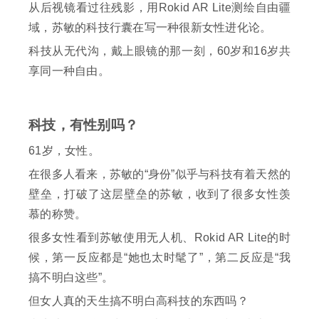
从后视镜看过往残影，用Rokid AR Lite测绘自由疆
域，苏敏的科技行囊在写一种很新女性进化论。
科技从无代沟，戴上眼镜的那一刻，60岁和16岁共
享同一种自由。
科技，有性别吗？
61岁，女性。
在很多人看来，苏敏的“身份”似乎与科技有着天然的
壁垒，打破了这层壁垒的苏敏，收到了很多女性羡
慕的称赞。
很多女性看到苏敏使用无人机、Rokid AR Lite的时
候，第一反应都是“她也太时髦了”，第二反应是“我
搞不明白这些”。
但女人真的天生搞不明白高科技的东西吗？