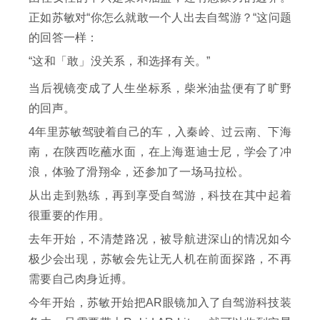
正如苏敏对“你怎么就敢一个人出去自驾游？“这问题
的回答一样：
“这和「敢」没关系，和选择有关。”
当后视镜变成了人生坐标系，柴米油盐便有了旷野
的回声。
4年里苏敏驾驶着自己的车，入秦岭、过云南、下海
南，在陕西吃蘸水面，在上海逛迪士尼，学会了冲
浪，体验了滑翔伞，还参加了一场马拉松。
从出走到熟练，再到享受自驾游，科技在其中起着
很重要的作用。
去年开始，不清楚路况，被导航进深山的情况如今
极少会出现，苏敏会先让无人机在前面探路，不再
需要自己肉身近搏。
今年开始，苏敏开始把AR眼镜加入了自驾游科技装