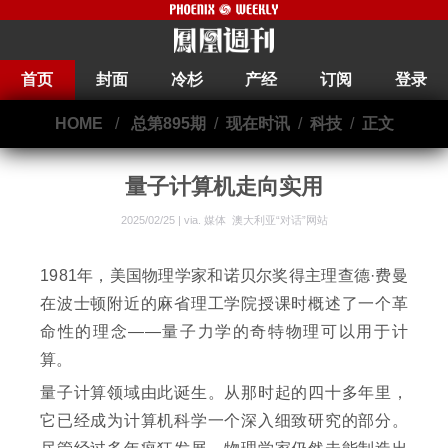
首页
封面
冷杉
产经
订阅
登录
HOME
/
总第895期
/
现在时讯
/
科技
/
正文
量子计算机走向实用
2025/02/25 | via.
媒体 澳大利亚“对话”网站
1981年，美国物理学家和诺贝尔奖得主理查德·费曼
在波士顿附近的麻省理工学院授课时概述了一个革
命性的理念——量子力学的奇特物理可以用于计
算。
量子计算领域由此诞生。从那时起的四十多年里，
它已经成为计算机科学一个深入细致研究的部分。