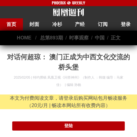
首页
封面
冷杉
产经
订阅
登录
HOME
/
总第893期
/
时事观察
/
中国
/
正文
对话何超琼： 澳门正成为中西文化交流的
桥头堡
2025/02/05 |
特约撰稿 凤凰卫视《问答神州》（制作人 ：韩烟 编导：马家
佳）
|
编辑 孙杨
本文为付费阅读文章，请登录后购买网站包月畅读服务
（20元/月 | 畅读本网站所有收费内容）
登陆