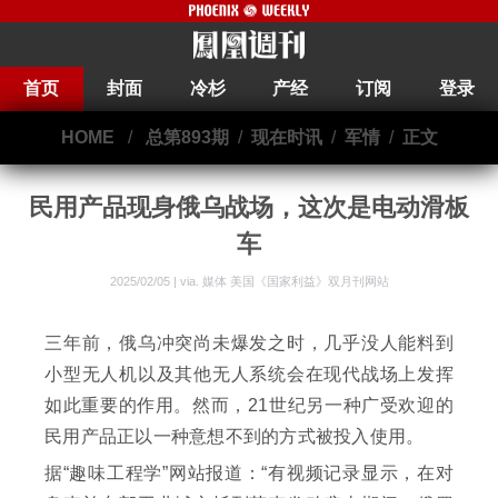
首页
封面
冷杉
产经
订阅
登录
HOME
/
总第893期
/
现在时讯
/
军情
/
正文
民用产品现身俄乌战场，这次是电动滑板
车
2025/02/05 | via.
媒体 美国《国家利益》双月刊网站
三年前，俄乌冲突尚未爆发之时，几乎没人能料到
小型无人机以及其他无人系统会在现代战场上发挥
如此重要的作用。然而，21世纪另一种广受欢迎的
民用产品正以一种意想不到的方式被投入使用。
据“趣味工程学”网站报道：“有视频记录显示，在对