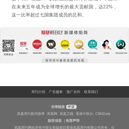
在未来五年成为全球增长的最大贡献国，达22%，
这一比率超过七国集团成员的总和。
周刊介绍
广告服务
推广合作
联系我们
友情链接
申请
凤凰周刊新浪微博
凤凰网
凤凰卫视
香港中联办
CBNData
版权信息
|
免责声明
凤凰周刊网站所有刊登文章版权归香港凤凰周刊有限公司所有，任