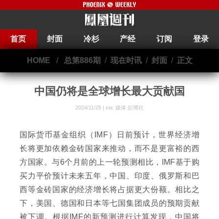
首页
封面
冷杉
产经
订阅
登录
HOME
/
总第886期
/
现在时讯
/
封面
/
正文
中国仍将是全球增长最大贡献国
2024/11/25 | via.
媒体 彭博社
国际货币基金组织（IMF）日前预计，世界经济增
长将更加依赖金砖国家来推动，而不是更富裕的西
方国家。与6个月前的上一轮预测相比，IMF基于购
买力平价预计未来五年，中国、印度、俄罗斯和巴
西等金砖国家的经济增长将占据更大份额。相比之
下，美国、德国和日本等七国集团成员的预期贡献
被下调。根据IMF的新预测进行计算发现，中国将