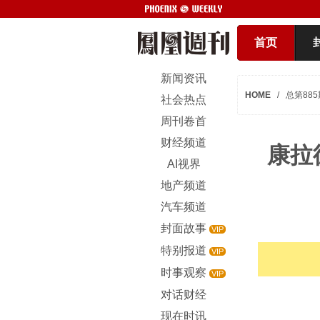
首页
新闻资讯
HOME
/
总第885
社会热点
周刊卷首
财经频道
康拉
AI视界
地产频道
汽车频道
封面故事
VIP
特别报道
VIP
时事观察
VIP
对话财经
现在时讯