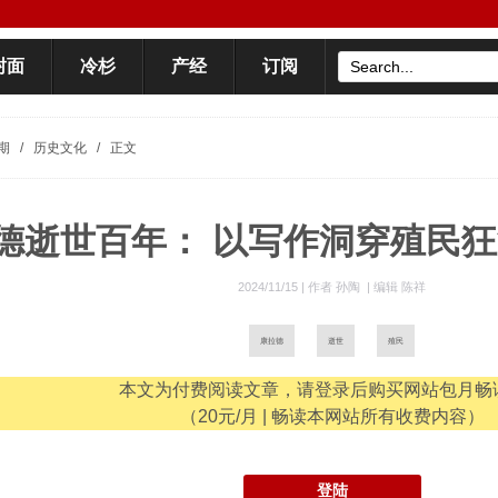
封面
冷杉
产经
订阅
期
/
历史文化
/
正文
德逝世百年： 以写作洞穿殖民
2024/11/15 |
作者 孙陶
|
编辑 陈祥
康拉德
逝世
殖民
本文为付费阅读文章，请登录后购买网站包月畅
（20元/月 | 畅读本网站所有收费内容）
登陆