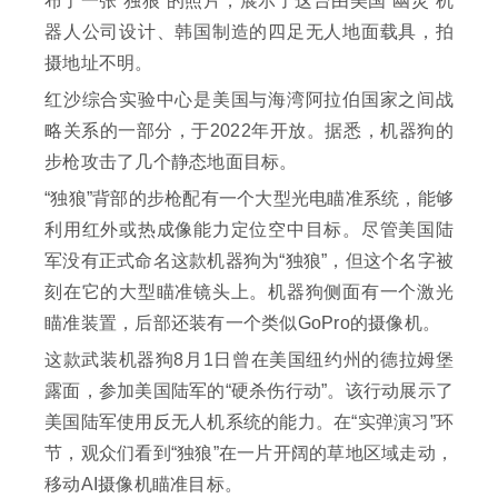
布了一张“独狼”的照片，展示了这台由美国“幽灵”机
器人公司设计、韩国制造的四足无人地面载具，拍
摄地址不明。
红沙综合实验中心是美国与海湾阿拉伯国家之间战
略关系的一部分，于2022年开放。据悉，机器狗的
步枪攻击了几个静态地面目标。
“独狼”背部的步枪配有一个大型光电瞄准系统，能够
利用红外或热成像能力定位空中目标。尽管美国陆
军没有正式命名这款机器狗为“独狼”，但这个名字被
刻在它的大型瞄准镜头上。机器狗侧面有一个激光
瞄准装置，后部还装有一个类似GoPro的摄像机。
这款武装机器狗8月1日曾在美国纽约州的德拉姆堡
露面，参加美国陆军的“硬杀伤行动”。该行动展示了
美国陆军使用反无人机系统的能力。在“实弹演习”环
节，观众们看到“独狼”在一片开阔的草地区域走动，
移动AI摄像机瞄准目标。