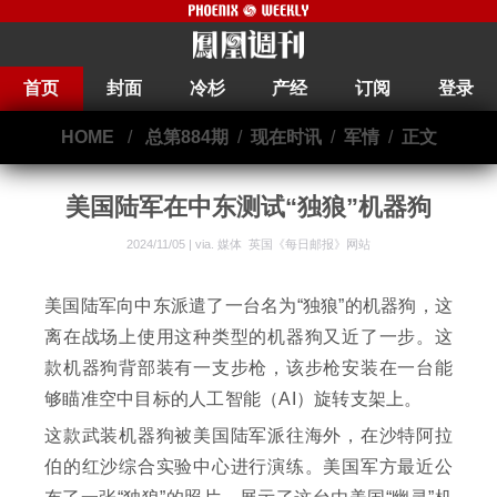
首页
封面
冷杉
产经
订阅
登录
HOME
/
总第884期
/
现在时讯
/
军情
/
正文
美国陆军在中东测试“独狼”机器狗
2024/11/05 | via.
媒体 英国《每日邮报》网站
美国陆军向中东派遣了一台名为“独狼”的机器狗，这
离在战场上使用这种类型的机器狗又近了一步。这
款机器狗背部装有一支步枪，该步枪安装在一台能
够瞄准空中目标的人工智能（AI）旋转支架上。
这款武装机器狗被美国陆军派往海外，在沙特阿拉
伯的红沙综合实验中心进行演练。美国军方最近公