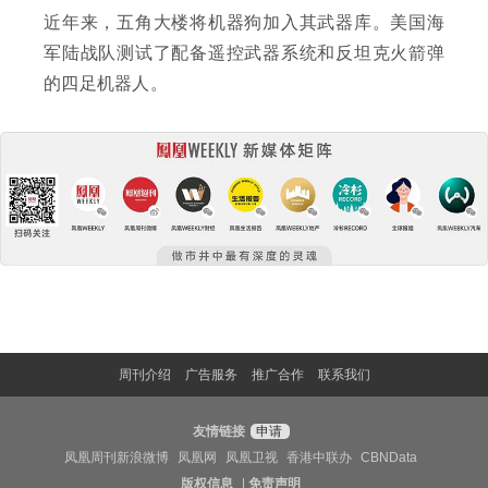
近年来，五角大楼将机器狗加入其武器库。美国海
军陆战队测试了配备遥控武器系统和反坦克火箭弹
的四足机器人。
周刊介绍
广告服务
推广合作
联系我们
友情链接
申请
凤凰周刊新浪微博
凤凰网
凤凰卫视
香港中联办
CBNData
版权信息
|
免责声明