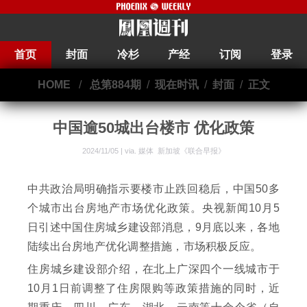
首页
封面
冷杉
产经
订阅
登录
HOME
/
总第884期
/
现在时讯
/
封面
/
正文
中国逾50城出台楼市 优化政策
2024/11/05 | via.
媒体 新加坡《联合早报》
中共政治局明确指示要楼市止跌回稳后，中国50多
个城市出台房地产市场优化政策。央视新闻10月5
日引述中国住房城乡建设部消息，9月底以来，各地
陆续出台房地产优化调整措施，市场积极反应。
住房城乡建设部介绍，在北上广深四个一线城市于
10月1日前调整了住房限购等政策措施的同时，近