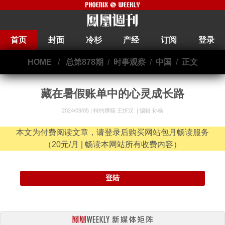
首页
封面
冷杉
产经
订阅
登录
HOME
/
总第878期
/
时事观察
/
中国
/
正文
藏在暑假账单中的心灵成长路
2024/09/05 |
特约撰稿 王忻汉
|
编辑 孙杨
本文为付费阅读文章，请登录后购买网站包月畅读服务
（20元/月 | 畅读本网站所有收费内容）
登陆