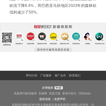
砍伐下降8.4%，而巴西亚马孙地区2023年的森林砍
伐则减少了50%。
周刊介绍
广告服务
推广合作
联系我们
友情链接
申请
凤凰周刊新浪微博
凤凰网
凤凰卫视
香港中联办
CBNData
版权信息
|
免责声明
凤凰周刊网站所有刊登文章版权归香港凤凰周刊有限公司所有，任