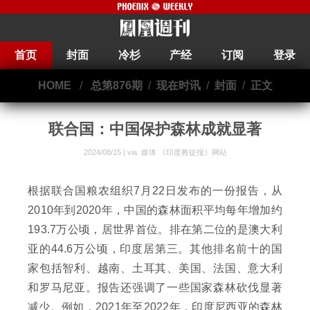
首页
封面
冷杉
产经
订阅
登录
HOME
/
总第876期
/
现在时讯
/
封面
/
正文
联合国：中国保护森林成就显著
2024/08/15 | via.
媒体 《印度教徒报》网站
根据联合国粮农组织7月22日发布的一份报告，从
2010年到2020年，中国的森林面积平均每年增加约
193.7万公顷，居世界首位。排在第二位的是澳大利
亚的44.6万公顷，印度居第三。其他排名前十的国
家包括智利、越南、土耳其、美国、法国、意大利
和罗马尼亚。报告还强调了一些国家森林砍伐显著
减少。例如，2021年至2022年，印度尼西亚的森林