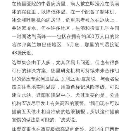
在德里医院的中暑病房里，病人被立即浸泡在装满
冰的浴缸里，以降低体温。在一个配备了制冰机、
冰盒和呼吸机的病房里，危重患者被放在冰块上，
并浇灌冷水。但在许多地区，热浪和投票几乎在同
一时间达到高峰——包括在拥有约300万人口的比
哈尔邦奥兰加巴德地区，5月底，那里的气温接近
48摄氏度。
选举集会由于人多，尤其容易出问题。但也有很多
可行的解决方案。德里研究机构可持续未来合作组
织的适应专家阿迪提亚·瓦利亚坦·皮莱说，与会者应
该关注当地实时温度，用颜色标记风险等级。可以
建立水站、遮阳和降温中心。尤其重要的是，公共
机构应该尽早发出有关高温的预警。“我们现在可以
提前五天做出相当准确的热浪预报，所以这种提前
警惕的做法是可能的。”皮莱说。
体育赛事也在适应极端高温的危险。2014年巴西世