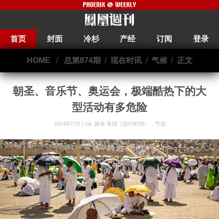
首页
封面
冷杉
产经
订阅
登录
HOME
/
总第874期
/
现在时讯
/
气候
/
正文
朝圣、音乐节、奥运会，极端酷热下的大
型活动有多危险
2024/07/25 | via.
媒体 美国《纽约时报》，节选