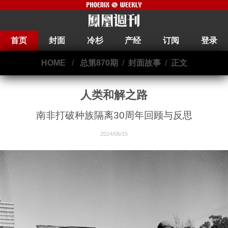
首页
封面
冷杉
产经
订阅
登录
HOME
/
总第870期
/
封面故事
/
正文
人类和解之路
南非打破种族隔离30周年回顾与反思
2024/06/15