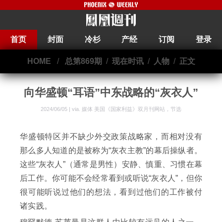
首页
封面
冷杉
产经
订阅
登录
HOME
/
总第869期
/
现在时讯
/
人物
/
正文
向华盛顿“耳语”中东战略的“灰衣人”
2024/06/05 | via.
媒体 美国《国家利益》双月刊网站，节选
华盛顿特区并不缺少外交政策战略家，而相对没有
那么多人知道的是被称为“灰衣主教”的幕后操纵者。
这些“灰衣人”（通常是男性）安静、慎重、习惯在幕
后工作。你可能不会经常看到或听说“灰衣人”，但你
很可能听说过他们的想法，看到过他们的工作被付
诸实践。