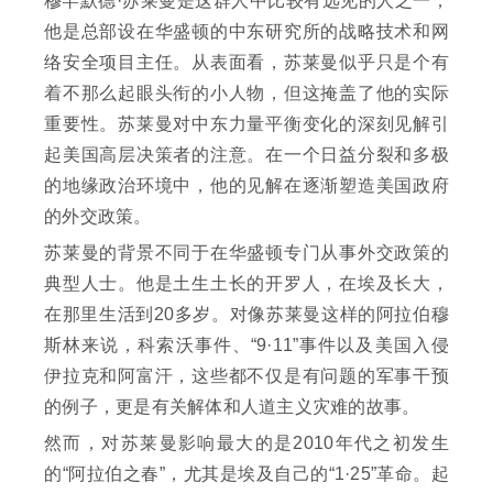
穆罕默德·苏莱曼是这群人中比较有远见的人之一，
他是总部设在华盛顿的中东研究所的战略技术和网
络安全项目主任。从表面看，苏莱曼似乎只是个有
着不那么起眼头衔的小人物，但这掩盖了他的实际
重要性。苏莱曼对中东力量平衡变化的深刻见解引
起美国高层决策者的注意。在一个日益分裂和多极
的地缘政治环境中，他的见解在逐渐塑造美国政府
的外交政策。
苏莱曼的背景不同于在华盛顿专门从事外交政策的
典型人士。他是土生土长的开罗人，在埃及长大，
在那里生活到20多岁。对像苏莱曼这样的阿拉伯穆
斯林来说，科索沃事件、“9·11”事件以及美国入侵
伊拉克和阿富汗，这些都不仅是有问题的军事干预
的例子，更是有关解体和人道主义灾难的故事。
然而，对苏莱曼影响最大的是2010年代之初发生
的“阿拉伯之春”，尤其是埃及自己的“1·25”革命。起