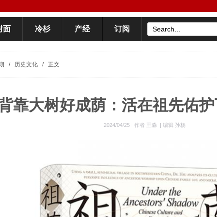
封面
冷杉
产经
订阅
期
/
历史文化
/
正文
背靠大树好成荫：活在祖先佑护
2024/04/25 |
作者 王淼
|
编辑 孙杨