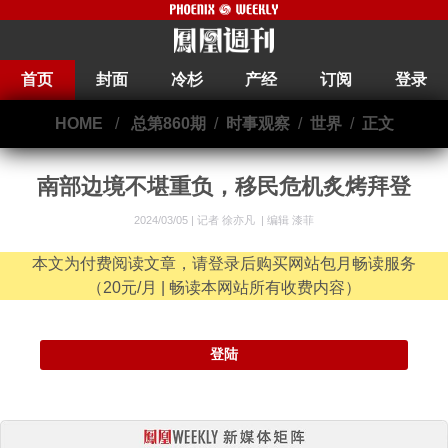
首页
封面
冷杉
产经
订阅
登录
HOME
/
总第860期
/
时事观察
/
世界
/
正文
南部边境不堪重负，移民危机炙烤拜登
2024/03/05 |
记者 徐亦凡
|
编辑 漆菲
本文为付费阅读文章，请登录后购买网站包月畅读服务
（20元/月 | 畅读本网站所有收费内容）
登陆