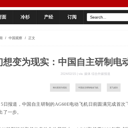
封面
冷杉
产经
订阅
期
/
中国观察
/
正文
幻想变为现实：中国自主研制电
2024/02/15 | via.
媒体 综合外媒报道
将幻想变为现实
中国自主研制电动飞机
首飞成功
月5日报道，中国自主研制的AG60E电动飞机日前圆满完成首
出了一步。