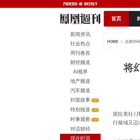
首页
新闻资讯
HOME
/
总第858
社会热点
周刊卷首
财经频道
将
AI视界
地产频道
汽车频道
封面故事
VIP
特别报道
VIP
据拉美社1
时事观察
VIP
行领域又迈
对话财经
现在时讯