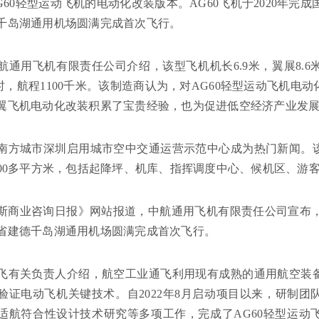
AG60轻型运动飞机的电动化改装版本。AG60飞机于2020年完
千岛湖通用机场圆满完成首次飞行。
航通用飞机有限责任公司介绍，该型飞机机长6.9米，翼展8.6米
/小时，航程1100千米。该制造商认为，对AG60轻型运动飞机
翼飞机电动化改装积累了宝贵经验，也为促进低空经济产业发
南方城市深圳启用城市空中交通运营示范中心成为热门新闻。
500多平方米，包括起降坪、机库、指挥调度中心、候机区、游
斯商业咨询日报》网站报道，中航通用飞机有限责任公司宣布，
省建德千岛湖通用机场圆满完成首次飞行。
飞有关负责人介绍，航空工业通飞利用现有成熟的通用航空装
验证电动飞机关键技术。自2022年8月启动项目以来，研制
适航符合性设计技术研究等多项工作，完成了AG60轻型运动