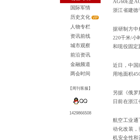
AG60E是
国际军情
浙江省建德
历史文化
VIP
人物专栏
据研制方中
资讯前线
220千米
城市观察
和现役固定
前沿资讯
金融频道
近日，中国
两会时间
用地面积4
【周刊客服】
另据《俄罗
日前在浙江
1429866508
航空工业通
动化改装，
机安全性和