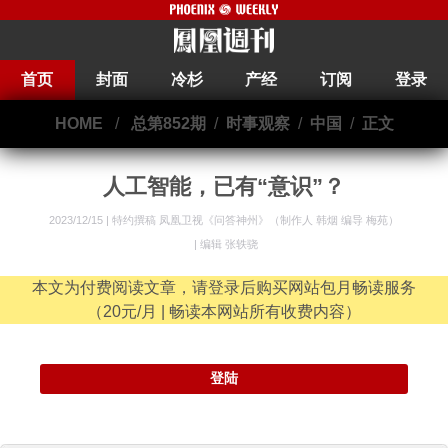
首页
封面
冷杉
产经
订阅
登录
HOME
/
总第852期
/
时事观察
/
中国
/
正文
人工智能，已有“意识”？
2023/12/15 |
特约撰稿 凤凰卫视《问答神州》（制作人 韩烟 编导 梅苑）
|
编辑 张轶骁
本文为付费阅读文章，请登录后购买网站包月畅读服务
（20元/月 | 畅读本网站所有收费内容）
登陆