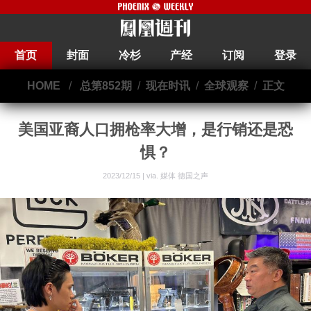
首页
封面
冷杉
产经
订阅
登录
HOME
/
总第852期
/
现在时讯
/
全球观察
/
正文
美国亚裔人口拥枪率大增，是行销还是恐
惧？
2023/12/15 | via.
媒体 德国之声