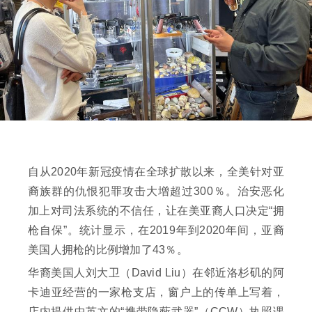
自从2020年新冠疫情在全球扩散以来，全美针对亚
裔族群的仇恨犯罪攻击大增超过300％。治安恶化
加上对司法系统的不信任，让在美亚裔人口决定“拥
枪自保”。统计显示，在2019年到2020年间，亚裔
美国人拥枪的比例增加了43％。
华裔美国人刘大卫（David Liu）在邻近洛杉矶的阿
卡迪亚经营的一家枪支店，窗户上的传单上写着，
店内提供中英文的“携带隐蔽武器”（CCW）执照课