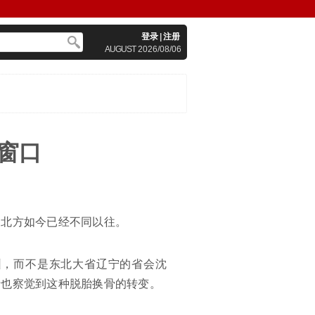
登录
|
注册
AUGUST
2026/08/06
窗口
，北方如今已经不同以往。
圳，而不是东北大省辽宁的省会沈
者也察觉到这种脱胎换骨的转变。