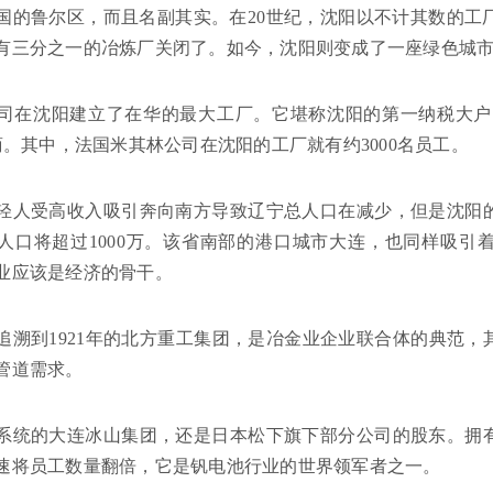
国的鲁尔区，而且名副其实。在20世纪，沈阳以不计其数的工厂
有三分之一的冶炼厂关闭了。如今，沈阳则变成了一座绿色城
司在沈阳建立了在华的最大工厂。它堪称沈阳的第一纳税大户，
包商。其中，法国米其林公司在沈阳的工厂就有约3000名员工。
轻人受高收入吸引奔向南方导致辽宁总人口在减少，但是沈阳
人口将超过1000万。该省南部的港口城市大连，也同样吸引
业应该是经济的骨干。
追溯到1921年的北方重工集团，是冶金业企业联合体的典范
管道需求。
系统的大连冰山集团，还是日本松下旗下部分公司的股东。拥
速将员工数量翻倍，它是钒电池行业的世界领军者之一。