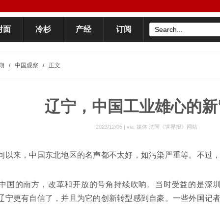
封面
冷杉
产经
订阅
期
/
中国观察
/
正文
辽宁，中国工业雄心的新
2023/12/05 | via.
媒体 法国《世界报》网站
间以来，中国东北地区的名声都不太好，如污染严重等。不过
，在中国的南方，改革和开放的号角持续吹响。当时受益的是深
辽宁更有自信了，并且为它的创新转型感到自豪。一些外国记