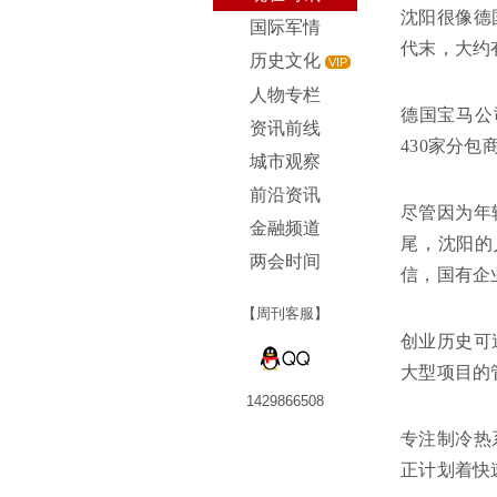
沈阳很像德
国际军情
代末，大约
历史文化
VIP
人物专栏
德国宝马公
资讯前线
430家分
城市观察
前沿资讯
尽管因为年
金融频道
尾，沈阳的
两会时间
信，国有企
【周刊客服】
创业历史可
大型项目的
1429866508
专注制冷热
正计划着快