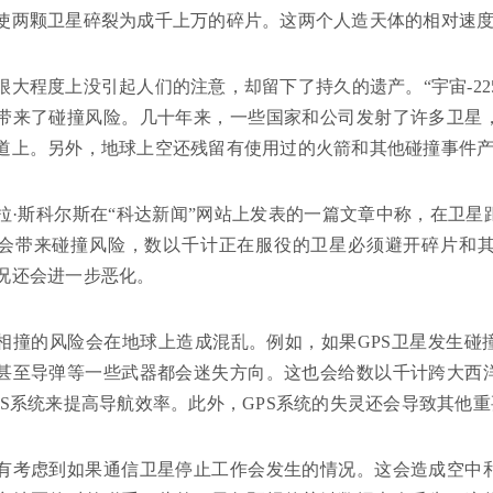
使两颗卫星碎裂为成千上万的碎片。这两个人造天体的相对速度超
大程度上没引起人们的注意，却留下了持久的遗产。“宇宙-2251
带来了碰撞风险。几十年来，一些国家和公司发射了许多卫星
道上。另外，地球上空还残留有使用过的火箭和其他碰撞事件
拉·斯科尔斯在“科达新闻”网站上发表的一篇文章中称，在卫
会带来碰撞风险，数以千计正在服役的卫星必须避开碎片和
况还会进一步恶化。
相撞的风险会在地球上造成混乱。例如，如果GPS卫星发生碰
甚至导弹等一些武器都会迷失方向。这也会给数以千计跨大西
PS系统来提高导航效率。此外，GPS系统的失灵还会导致其他
有考虑到如果通信卫星停止工作会发生的情况。这会造成空中