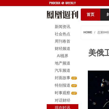
首页
新闻资讯
HOME
/
总第846
社会热点
周刊卷首
财经频道
美俄
AI视界
地产频道
汽车频道
封面故事
VIP
特别报道
VIP
时事观察
VIP
对话财经
现在时讯