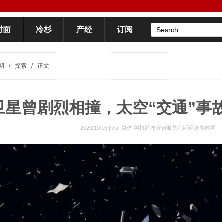
封面
冷杉
产经
订阅
期
/
探索
/
正文
卫星曾剧烈相撞，太空“交通”事
2023/10/15 | via.
媒体 阿根廷布宜诺斯艾利斯经济新闻网