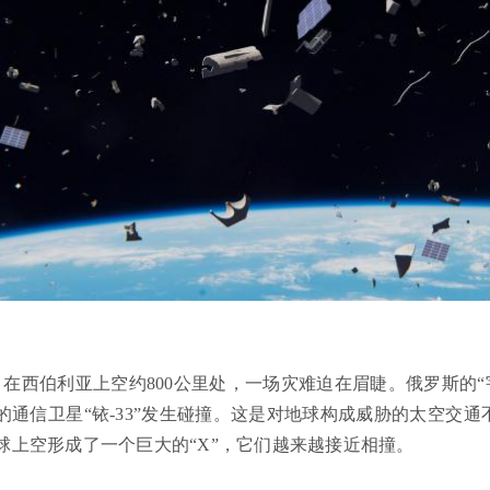
月，在西伯利亚上空约800公里处，一场灾难迫在眉睫。俄罗斯的“宇
的通信卫星“铱-33”发生碰撞。这是对地球构成威胁的太空交
球上空形成了一个巨大的“X”，它们越来越接近相撞。