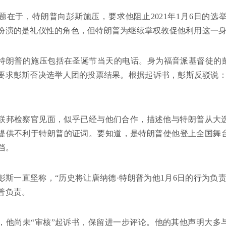
题在于，特朗普向彭斯施压，要求他阻止2021年1月6日的
扮演的是礼仪性的角色，但特朗普为继续掌权敦促他利用这一
特朗普的施压包括在圣诞节当天的电话。身为福音派基督徒的彭
要求彭斯否决选举人团的投票结果。根据起诉书，彭斯反驳说：
联邦检察官见面，似乎已经与他们合作，描述他与特朗普从大选
提供不利于特朗普的证词。要知道，是特朗普使他登上全国舞
档。
彭斯一直坚称，“历史将让唐纳德·特朗普为他1月6日的行为负
普负责。
，他尚未“审核”起诉书，保留进一步评论。他的其他声明大多