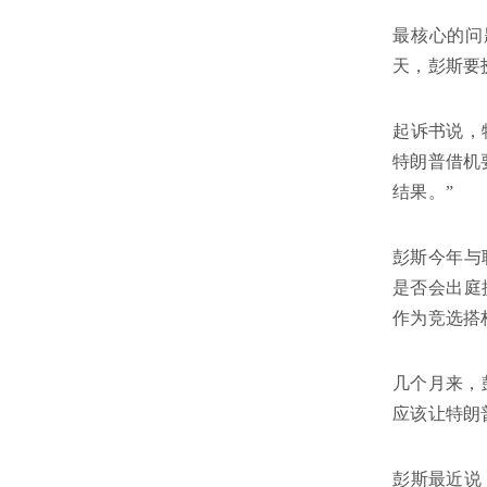
最核心的问
天，彭斯要
起诉书说，
特朗普借机
结果。”
彭斯今年与
是否会出庭
作为竞选搭
几个月来，
应该让特朗
彭斯最近说