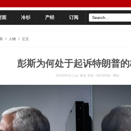
封面
冷杉
产经
订阅
期
/
人物
/
正文
彭斯为何处于起诉特朗普的
2023/09/15 | via.
媒体 美国《纽约时报》网站