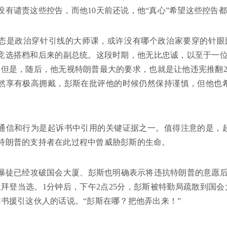
没有谴责这些控告，而他10天前还说，他“真心”希望这些控告
态是政治穿针引线的大师课，或许没有哪个政治家要穿的针眼
竞选搭档和后来的副总统。这段时期，他无比忠诚，以至于一位
。但是，随后，他无视特朗普最大的要求，也就是让他违宪推翻2
然享有极高拥戴，彭斯在批评他的时候仍然保持谨慎，但他也
通信和行为是起诉书中引用的关键证据之一。值得注意的是，
特朗普的支持者在此过程中曾威胁彭斯的生命。
在暴徒已经攻破国会大厦、彭斯也明确表示将违抗特朗普的意愿
止拜登当选。1分钟后，下午2点25分，彭斯被特勤局疏散到国会
诉书援引这伙人的话说。“彭斯在哪？把他弄出来！”