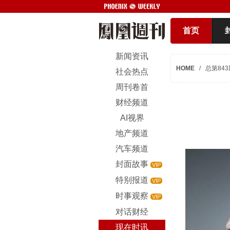
首页
新闻资讯
HOME
/
总第843
社会热点
周刊卷首
财经频道
AI视界
地产频道
汽车频道
封面故事
VIP
特别报道
VIP
时事观察
VIP
对话财经
现在时讯