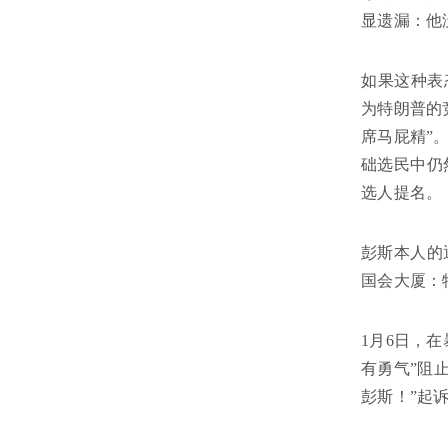
显遗漏：他
如果这种表
为特朗普的
席马屁精”
础选民中仍
选人提名。
彭斯本人的
国会大厦：
1月6日，
有勇气”阻
彭斯！”起