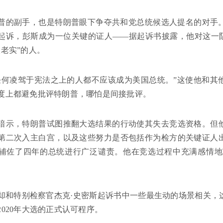
普的副手，也是特朗普眼下争夺共和党总统候选人提名的对手。
起诉，彭斯成为一位关键的证人——据起诉书披露，他对这一阴
太老实”的人。
任何凌驾于宪法之上的人都不应该成为美国总统。”这使他和其
度上都避免批评特朗普，哪怕是间接批评。
暗示，特朗普试图推翻大选结果的行动使其失去竞选资格。但
第二次入主白宫，以及这些努力是否包括作为检方的关键证人
辅佐了四年的总统进行广泛谴责。他在竞选过程中充满感情地宣
却和特别检察官杰克·史密斯起诉书中一些最生动的场景相关，
2020年大选的正式认可程序。