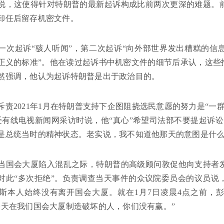
说，这使得针对特朗普的最新起诉构成比前两次更深的难题。
卸任后留存机密文件。
一次起诉“骇人听闻”，第二次起诉“向外部世界发出糟糕的信
正义的标准”。他在读过起诉书中机密文件的细节后承认，这些
然强调，他认为起诉特朗普是出于政治目的。
斥责2021年1月在特朗普支持下企图阻挠选民意愿的努力是“一
接受有线电视新闻网采访时说，他“真心”希望司法部不要提起诉
是总统当时的精神状态。老实说，我不知道他那天的意图是什么
当国会大厦陷入混乱之际，特朗普的高级顾问敦促他向支持者
对此“多次拒绝”。负责调查当天事件的众议院委员会的议员说
斯本人始终没有离开国会大厦。就在1月7日凌晨4点之前，彭
今天在我们国会大厦制造破坏的人，你们没有赢。”