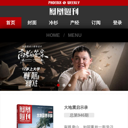
首页
封面
冷杉
产经
订阅
登录
HOME
/
MENU
大地震启示录
总第946期
审视唐山，如同重拾一面学习