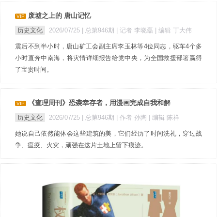
废墟之上的 唐山记忆
VIP
历史文化
2026/07/25 |
总第946期
| 记者 李晓磊
| 编辑 丁大伟
震后不到半小时，唐山矿工会副主席李玉林等4位同志，驱车4个多
小时直奔中南海，将灾情详细报告给党中央，为全国救援部署赢得
了宝贵时间。
《查理周刊》恐袭幸存者，用漫画完成自我和解
VIP
历史文化
2026/07/25 |
总第946期
| 作者 孙陶
| 编辑 陈祥
她说自己依然能体会这些建筑的美，它们经历了时间洗礼，穿过战
争、瘟疫、火灾，顽强在这片土地上留下痕迹。