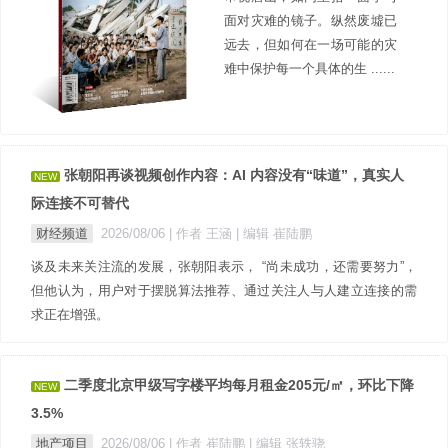
面对灾难的镜子。纵然废墟已
远去，但如何在一场可能的灾
难中保护每一个具体的生 ......
张朝阳再谈视频创作内容：AI 内容没有“味道”，真实人
NEW
际连接不可替代
财经频道
2026/08/06
| 作者 王涵
| 编辑 崔陆鹏
谈及未来关注流的发展，张朝阳表示， “尚未成功，还需要努力”，
但他认为，用户对于摆脱算法推荐、通过关注人与人建立连接的需
求正在增强。
二季度北京甲级写字楼平均每月租金205元/㎡，环比下降
NEW
3.5%
地产项目
2026/08/06
| 作者 崔陆鹏
| 编辑 张轶骁