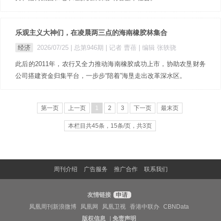
乐观主义大神们，在凌晨两三点的海南橡胶林集合
经济
2026/07/25 |
总第946期
| 记者 曹蓓
| 编辑 张轶骁
此后的2011年，农行又全力推动海南橡胶成功上市，协助农垦财务
公司搭建资金归集平台，一步步“陪着”海垦走出改革深水区。
第一页
上一页
1
2
3
下一页
最末页
本栏目共45条，15条/页，共3页
周刊介绍
广告服务
推广合作
联系我们
友情链接
申请
凤凰周刊新浪微博
凤凰网
凤凰卫视
香港中联办
CBNData
版权信息
|
免责声明