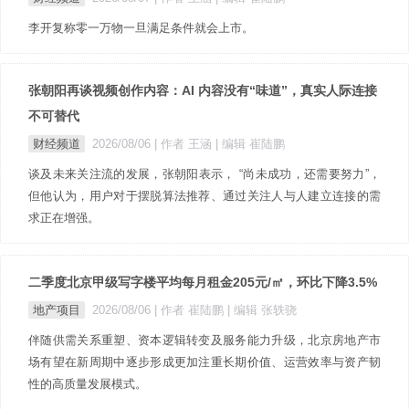
李开复称零一万物一旦满足条件就会上市。
张朝阳再谈视频创作内容：AI 内容没有“味道”，真实人际连接
不可替代
财经频道
2026/08/06
| 作者 王涵
| 编辑 崔陆鹏
谈及未来关注流的发展，张朝阳表示， “尚未成功，还需要努力”，
但他认为，用户对于摆脱算法推荐、通过关注人与人建立连接的需
求正在增强。
二季度北京甲级写字楼平均每月租金205元/㎡，环比下降3.5%
地产项目
2026/08/06
| 作者 崔陆鹏
| 编辑 张轶骁
伴随供需关系重塑、资本逻辑转变及服务能力升级，北京房地产市
场有望在新周期中逐步形成更加注重长期价值、运营效率与资产韧
性的高质量发展模式。