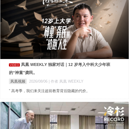
凤凰 WEEKLY 独家对话｜12 岁考入中科大少年班
VIDEO
的“神童”龚民。
凤凰视频
2026/08/06
| 作者 凤凰 WEEKLY
” 高考季，我们来关注超前教育背后隐藏的代价。