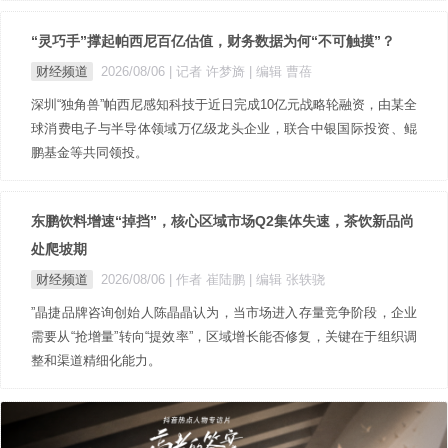
“灵巧手”撑起帕西尼百亿估值，财务数据为何“不可触摸”？
财经频道
2026/08/06
| 记者 许梦旖
| 编辑 曹蓓
深圳“独角兽”帕西尼感知科技于近日完成10亿元战略轮融资，由某全
球消费电子与半导体领域万亿级龙头企业，联合中银国际投资、鲲
鹏基金等共同领投。
东鹏饮料增速“掉挡”，核心区域市场Q2集体失速，茶饮新品尚
处爬坡期
财经频道
2026/08/06
| 作者 崔陆鹏
| 编辑 张轶骁
”晶捷品牌咨询创始人陈晶晶认为，当市场进入存量竞争阶段，企业
需要从“抢增量”转向“提效率”，区域增长能否修复，关键在于组织调
整和渠道精细化能力。