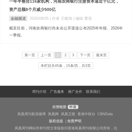
一年半整合116家机构，河南农商银行注册资本逼近千亿元，
资产总额8个月减少500亿
金融频道
2026/08/05
| 作者 王晓旭
| 编辑 曹蓓
截至目前，河南农商银行尚未在公开渠道公布2025年年报、2026年
一季报。
第一页
上一页
1
2
3
下一页
最末页
本栏目共45条，15条/页，共3页
周刊介绍
广告服务
推广合作
联系我们
友情链接
申请
凤凰周刊新浪微博
凤凰网
凤凰卫视
香港中联办
CBNData
版权信息
|
免责声明
凤凰周刊网站所有刊登文章版权归香港凤凰周刊有限公司所有，任