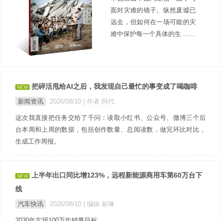
面对灾难的镜子。纵然废墟已
远去，但如何在一场可能的灾
难中保护每一个具体的生 ......
把碎活甩给AI之后，我发现自己最忙的事变成了喝咖啡
NEW
新闻资讯
2026/08/10
| 作者 阿代
这次我直接把任务交给了千问：读取小红书、公众号、微博三个后
台本周和上周的数据，包括创作数量、总阅读数，做完环比对比，
生成工作周报。
上半年出口同比增123%，远程新能源商用车第60万台下
NEW
线
汽车快讯
2026/08/10
| 编辑 郝琳
2030年实现100万年销量目标