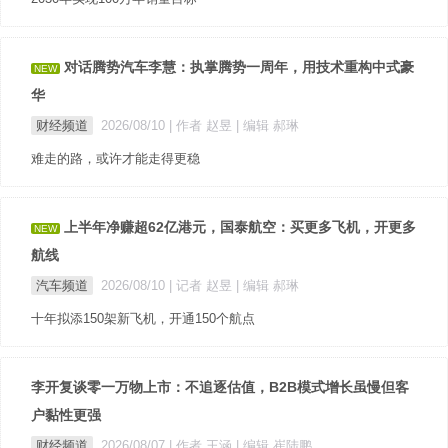
对话腾势汽车李慧：执掌腾势一周年，用技术重构中式豪
NEW
华
财经频道
2026/08/10
| 作者 赵昱
| 编辑 郝琳
难走的路，或许才能走得更稳
上半年净赚超62亿港元，国泰航空：买更多飞机，开更多
NEW
航线
汽车频道
2026/08/10
| 记者 赵昱
| 编辑 郝琳
十年拟添150架新飞机，开通150个航点
李开复谈零一万物上市：不追逐估值，B2B模式增长虽慢但客
户黏性更强
财经频道
2026/08/07
| 作者 王涵
| 编辑 崔陆鹏