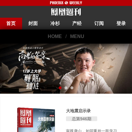
首页
封面
冷杉
产经
订阅
登录
HOME
/
MENU
大地震启示录
总第946期
审视唐山，如同重拾一面学习