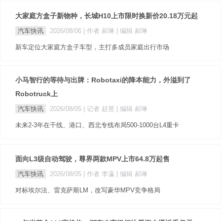
大家庭方盒子新物种，长城H10上市限时换新价20.18万元起
汽车快讯
2026/08/06
| 作者 郝琳
| 编辑 郝琳
新车定位大家庭方盒子车型，主打多成员家庭出行市场
小马智行的等待与出牌：Robotaxi的降本能力，外溢到了
Robotruck上
汽车快讯
2026/08/05
| 记者 赵昱
| 编辑 郝琳
未来2-3年在干线、港口、西北专线布局500-1000台L4重卡
面向L3级自动驾驶，尊界两款MPV上市64.8万起售
汽车快讯
2026/08/05
| 作者 李瀛
| 编辑 郝琳
对标埃尔法、雷克萨斯LM，改写豪华MPV竞争格局