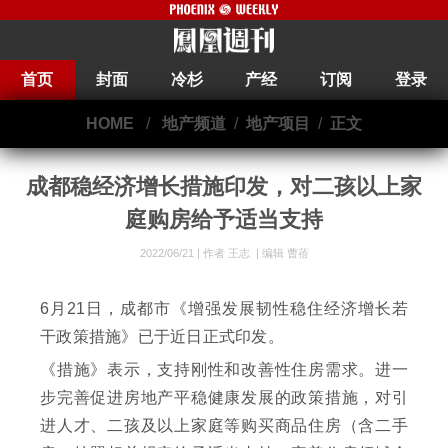
首页
封面
冷杉
产经
订阅
登录
HOME
/
地产频道
/
地产项目
/
正文
成都稳经济增长措施印发，对二孩以上家
庭购房给予适当支持
2022/06/21 |
作者 王志
|
编辑 曹蓓
6月21日，成都市《增强发展韧性稳住经济增长若
干政策措施》已于近日正式印发。
《措施》表示，支持刚性和改善性住房需求。进一
步完善促进房地产平稳健康发展的政策措施，对引
进人才、二孩及以上家庭等购买商品住房（含二手