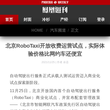
首页
封面
冷杉
产经
订阅
登录
HOME
/
汽车频道
/
正文
北京RoboTaxi开放收费运营试点，实际体
验价格比网约车还便宜
2021/11/25 |
作者 余适
自动驾驶出行服务正式从载人测试运营迈入商业化
试点探索新阶段。
11月25日，北京开放国内首个自动驾驶出行服务
（RoboTaxi）商业化试点，并宣布配套管理政策
——《北京市智能网联汽车政策先行区自动驾驶出