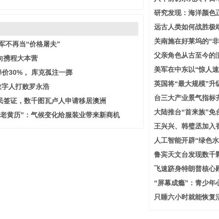
研究发现：海洋颜色
远古人类如何战胜极
关南施在好莱坞的“非
雷军不再当“价格屠夫”
父亲角色从古至今的
向携程大本营
美军在中东以“惊人速
Pro降价30%， 库克孤注一掷
英国将“最大规模”升
数字人打败罗永浩
台三大产业景气指标
民签证，数千图瓦卢人申请移居澳洲
大陆推台“首来族”免
为老黄历”：气候变化给服装业带来新商机
王兴兴、韩璧丞加入
人工智能开辟“绿色水
鲁宾天文台发现数千
飞速跻身特朗普核心
“屏幕成瘾”：青少年
只睡六小时就能恢复