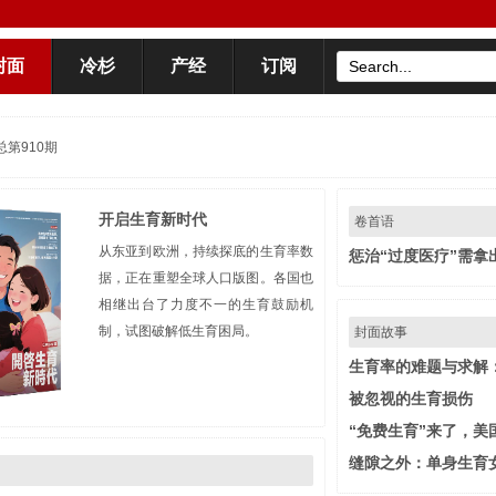
封面
冷杉
产经
订阅
总第910期
开启生育新时代
卷首语
从东亚到欧洲，持续探底的生育率数
惩治“过度医疗”需拿
据，正在重塑全球人口版图。各国也
相继出台了力度不一的生育鼓励机
制，试图破解低生育困局。
封面故事
生育率的难题与求解
被忽视的生育损伤
“免费生育”来了，美
缝隙之外：单身生育