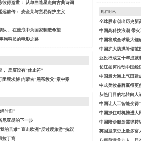
陈彼得逝世： 从单曲造星走向古典诗词
遥远前传： 麦金莱与贸易保护主义
现在时讯
全球股市创出历史新
球队， 在流浪中为国家制造希望
中国高科技浪潮 带火
人事局科员的电影之路
中国将成全球最大锂
中国扩大防洪补偿范
亚投行成立十年成就
长江如何推动中国经
， 反腐没有“休止符”
中国最大海上气田建
困境求解 内蒙古“黑帮教父”案中案
中式美妆品牌赢得更
从热门目的地转向人
中国让人工智能变得“
蝉时刻”
中国抓住时机推进人
塔尼亚胡的下一步
中国陪诊服务需求持
我的苦难” 直击欧洲“反过度旅游”抗议
英国迎来史上最多富
矶拉丁裔
八年前诱杀九人，日