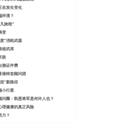
正在发生变化
端环境？
凡旅程”
演变
度”消耗武器
级核武库
齐跌
台胞证件费
香港特首顾问团
泥”新路径
颗小行星
顾问圈：凯恩将军是何许人也？
心理健康的真正风险
活力？