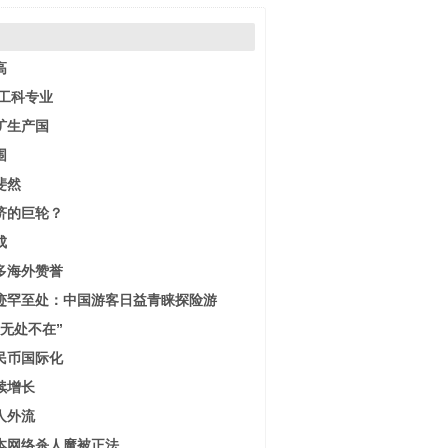
高
工科专业
矿生产国
围
斐然
济的巨轮？
成
多海外赞誉
迹罕至处：中国游客日益青睐探险游
无处不在”
民币国际化
续增长
人外流
本网络杀人魔被正法