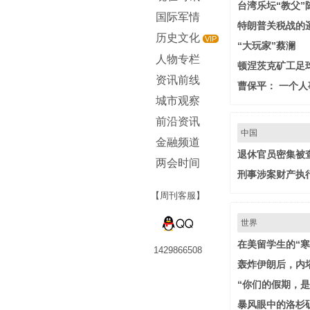
台湾乐坛“教父”
国际军情
特朗普关税战的
历史文化
VIP
“大玩家”蔡澜
人物专栏
顿涅茨克矿工足
资讯前线
曹保平： 一个
城市观察
前沿资讯
中国
金融频道
退休官员密集被查
两会时间
刑事涉案财产执行
【周刊客服】
世界
在美留学生的“寒
1429866508
轰炸伊朗后，内
“你们的假期，是
暴风眼中的洛杉